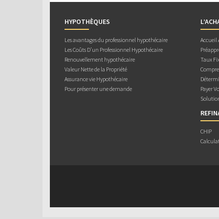
HYPOTHÈQUES
L’ACH
Les avantages du professionnel hypothécaire
Accueil
Les Coûts D’un Professionnel Hypothécaire
Préappr
Renouvellement hypothécaire
Taux Fix
Valeur Nette de la Propriété
Compren
Assurance vie Hypothécaire
Détermi
Pour présenter une demande
Payer V
Solutio
REFI
CHIP
Calcula