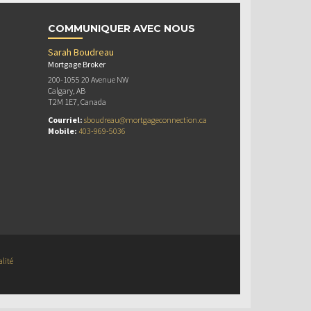
COMMUNIQUER AVEC NOUS
Sarah Boudreau
Mortgage Broker
200-1055 20 Avenue NW
Calgary, AB
T2M 1E7, Canada
Courriel:
sboudreau@mortgageconnection.ca
Mobile:
403-969-5036
alité