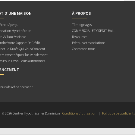
AT D’UNE MAISON
À PROPOS
 Achat Aperçu
Témoignages
obation Hypothécaire
COMMERCIAL ET CRÉDIT-BAIL
e Vs Taux Variable
Ressources
dre Votre Rapport De Crédit
Prêteurs et associations
ner La Durée Qui Vous Convient
Contactez-nous
otre Hypothèque Plus Rapidement
ns Pour Travailleurs Autonomes
NANCEMENT
teurs de refinancement
© 2026 Centres Hypothécaires Dominion
Conditions d’utilisation
|
Politique de confidenti